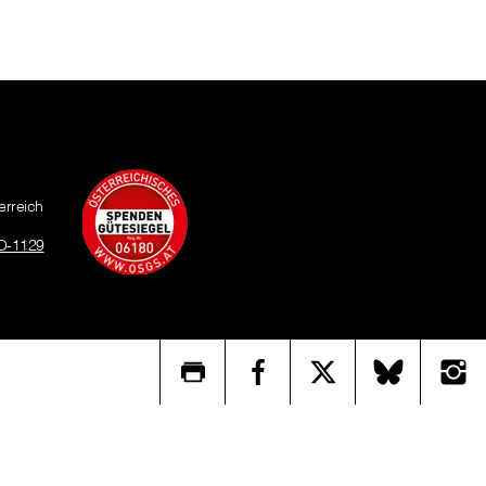
erreich
O-1129