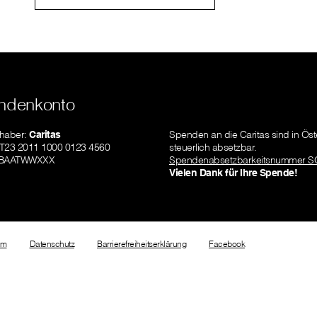
ndenkonto
nhaber:
Caritas
Spenden an die Caritas sind in Öst
AT23 2011 1000 0123 4560
steuerlich absetzbar.
GIBAATWWXXX
Spendenabsetzbarkeitsnummer S
Vielen Dank für Ihre Spende!
um
Datenschutz
Barrierefreiheitserklärung
Facebook