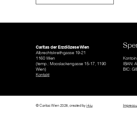
Spe
Caritas der Erzdiözese Wien
Albrechtskreithgasse 19-21
1160 Wien
Kontoi
(temp.: Mooslackengasse 15-17, 1190
IBAN: 
Wien)
BIC: 
Kontakt
© Caritas Wien 2026, created by
i-kiu
Impress